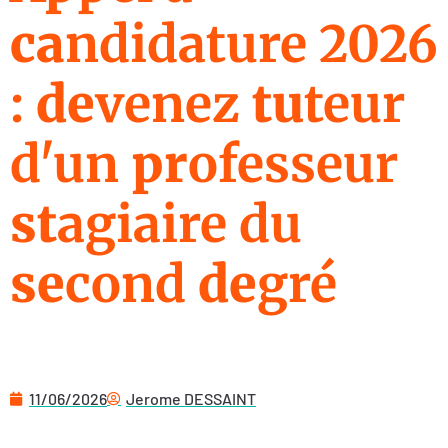
ca
ndidature 2026
:
de
venez
tu
teur
d'un
pr
ofesseur
st
agiaire du
se
cond
de
gré
tuteur second degré 2026
11/06/2026
Jerome DESSAINT