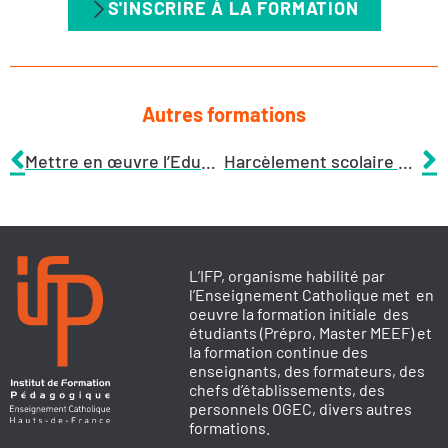
S'INSCRIRE À LA FORMATION
Autres formations
Mettre en œuvre l’Education à la Vie Affective (EVAR) : Outils, pratiques et ateliers
Harcèlement scolaire en primaire : comprendre, repérer et agir au quotidien
L’IFP, organisme habilité par
l’Enseignement Catholique met en
oeuvre la formation initiale des
étudiants (Prépro, Master MEEF) et
la formation continue des
enseignants, des formateurs, des
chefs d’établissements, des
personnels OGEC, divers autres
formations.