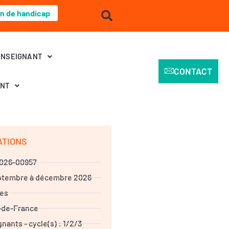
on de handicap
ENSEIGNANT
CONTACT
ENT
ATIONS
026-00957
ptembre à décembre 2026
res
-de-France
nants - cycle(s) : 1/2/3