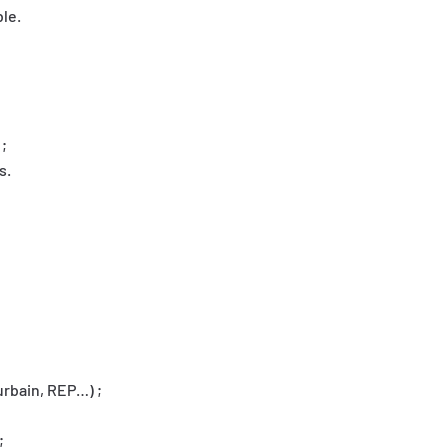
le.
;
s.
 urbain, REP…) ;
;