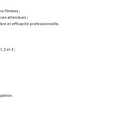
ns filmées ;
nces attendues ;
re et efficacité professionnelle.
 2 et 3 ;
ipation.