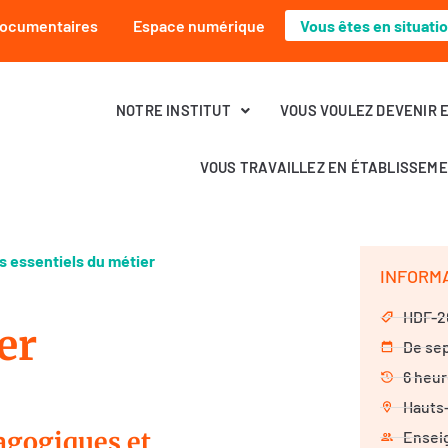
Documentaires
Espace numérique
Vous êtes en situati
NOTRE INSTITUT
VOUS VOULEZ DEVENIR 
VOUS TRAVAILLEZ EN ÉTABLISSEM
s essentiels du métier
INFORM
HDF-2
er
De se
6 heu
Hauts
agogiques et
Enseig