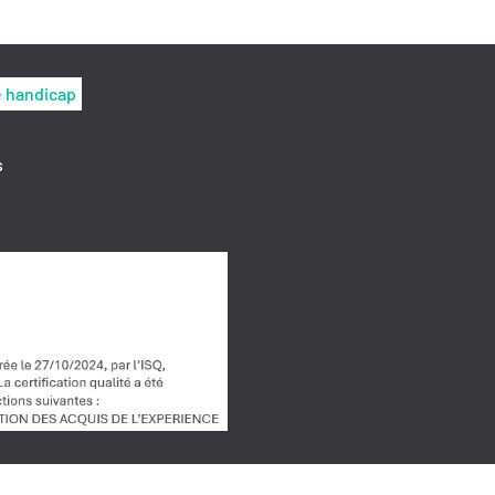
e handicap
s