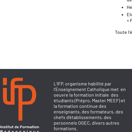
He
El
« 
Toute l’
L’IFP, organisme habilité par
l’Enseignement Catholique met en
oeuvre la formation initiale des
étudiants (Prépro, Master MEEF) et
la formation continue des
enseignants, des formateurs, des
chefs d’établissements, des
personnels OGEC, divers autres
formations.