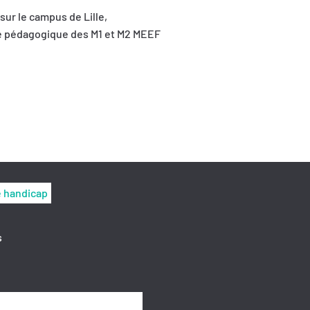
sur le campus de Lille,
nte pédagogique des M1 et M2 MEEF
e handicap
s