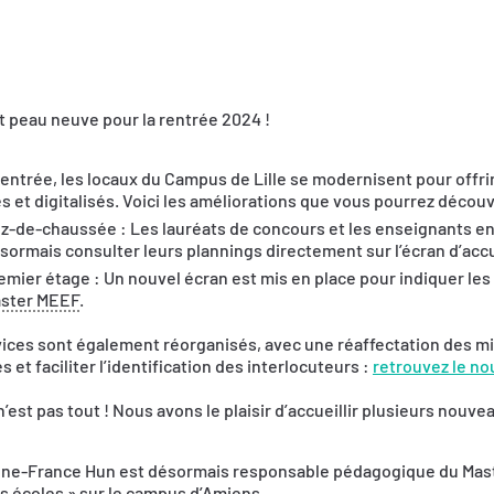
it peau neuve pour la rentrée 2024 !
rentrée, les locaux du Campus de Lille se modernisent pour offri
s et digitalisés. Voici les améliorations que vous pourrez découvr
z-de-chaussée : Les lauréats de concours et les enseignants e
sormais consulter leurs plannings directement sur l’écran d’accu
emier étage : Un nouvel écran est mis en place pour indiquer les
ster MEEF
.
ices sont également réorganisés, avec une réaffectation des mi
 et faciliter l’identification des interlocuteurs :
retrouvez le n
n’est pas tout ! Nous avons le plaisir d’accueillir plusieurs nou
ne-France Hun est désormais responsable pédagogique du Mast
s écoles » sur le campus d’Amiens,