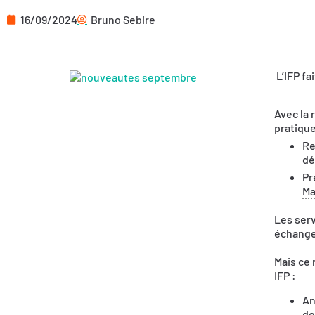
16/09/2024
Bruno Sebire
L’IFP fa
Avec la 
pratique
Re
dé
Pr
Ma
Les serv
échanges
Mais ce 
IFP :
An
de