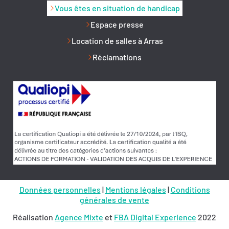
Vous êtes en situation de handicap
Espace presse
Location de salles à Arras
Réclamations
Données personnelles
|
Mentions légales
|
Conditions
générales de vente
Réalisation
Agence Mixte
et
FBA Digital Experience
2022