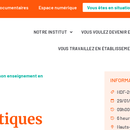
Documentaires
Espace numérique
Vous êtes en situati
NOTRE INSTITUT
VOUS VOULEZ DEVENIR 
VOUS TRAVAILLEZ EN ÉTABLISSEM
 son enseignement en
INFORM
HDF-2
29/01
09h00
tiques
6 heu
Hauts