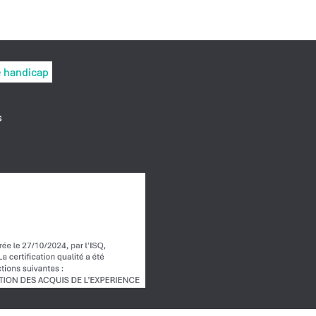
e handicap
s