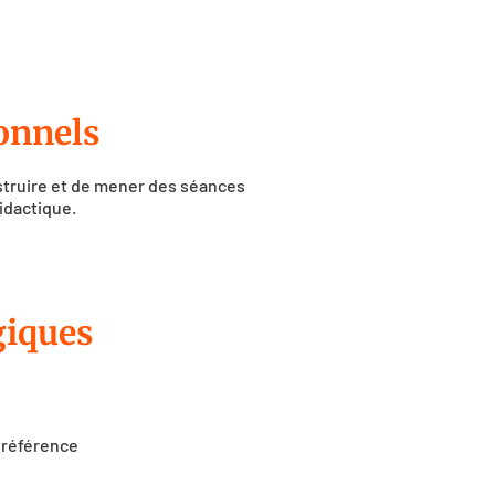
ionnels
nstruire et de mener des séances
idactique.
giques
 référence