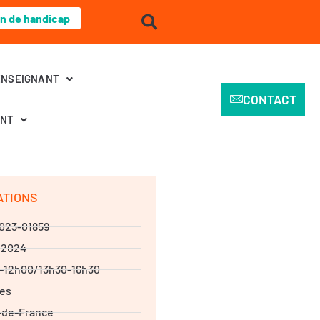
on de handicap
ENSEIGNANT
CONTACT
ENT
ATIONS
023-01859
/2024
-12h00/13h30-16h30
res
-de-France