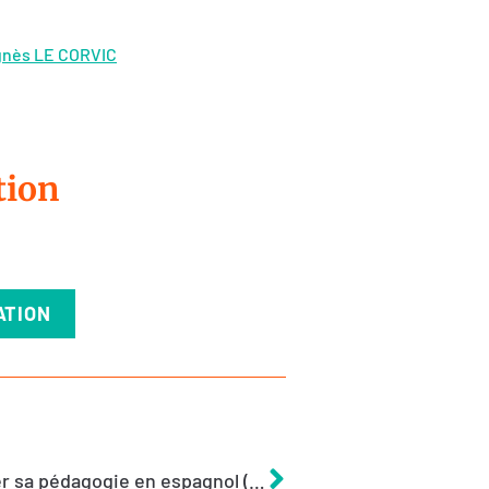
gnès LE CORVIC
tion
ATION
Différencier sa pédagogie en espagnol (Collège /Lycée)