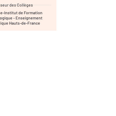
seur des Collèges
lle-Institut de Formation
ogique - Enseignement
lique Hauts-de-France