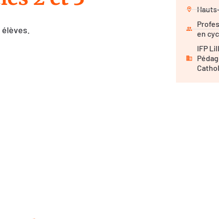
Hauts
Profes
 élèves.
en cyc
IFP Li
Pédag
Catho