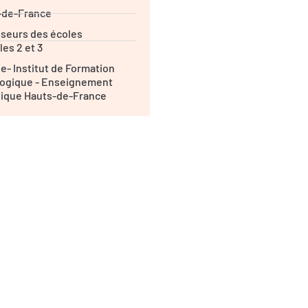
-de-France
seurs des écoles
les 2 et 3
lle- Institut de Formation
ogique - Enseignement
lique Hauts-de-France