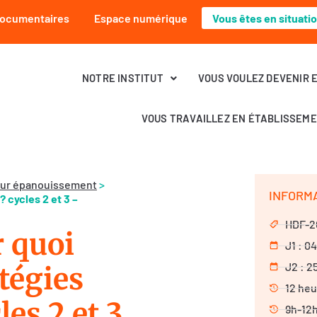
Documentaires
Espace numérique
Vous êtes en situati
NOTRE INSTITUT
VOUS VOULEZ DEVENIR 
VOUS TRAVAILLEZ EN ÉTABLISSEM
 leur épanouissement
>
INFORM
 cycles 2 et 3 –
HDF-2
 quoi
J1 : 0
J2 : 2
tégies
12 heu
es 2 et 3
9h-12h