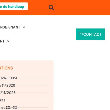
on de handicap
ENSEIGNANT
CONTACT
ENT
ATIONS
026-00931
4/11/2026
5/11/2026
res
 et 13h-16h