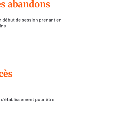
les abandons
n début de session prenant en
ins
cès
f d’établissement pour être