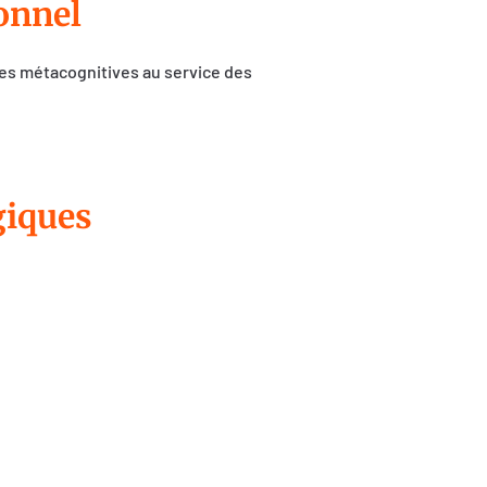
ionnel
es métacognitives au service des
giques