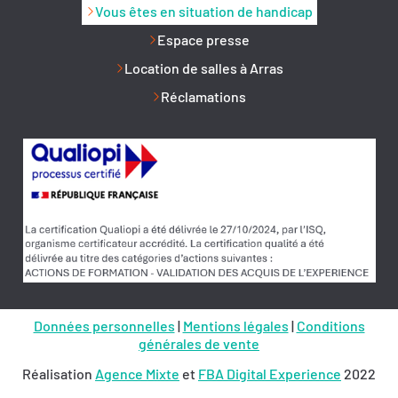
Vous êtes en situation de handicap
Espace presse
Location de salles à Arras
Réclamations
Données personnelles
|
Mentions légales
|
Conditions
générales de vente
Réalisation
Agence Mixte
et
FBA Digital Experience
2022