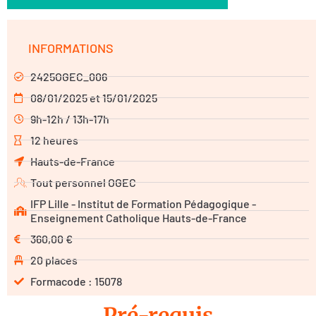
INFORMATIONS
2425OGEC_006
08/01/2025 et 15/01/2025
9h-12h / 13h-17h
12 heures
Hauts-de-France
Tout personnel OGEC
IFP Lille - Institut de Formation Pédagogique -
Enseignement Catholique Hauts-de-France
360,00 €
20 places
Formacode : 15078
Pré-requis