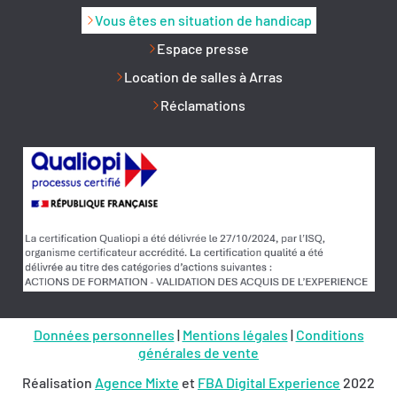
Vous êtes en situation de handicap
Espace presse
Location de salles à Arras
Réclamations
Données personnelles
|
Mentions légales
|
Conditions
générales de vente
Réalisation
Agence Mixte
et
FBA Digital Experience
2022