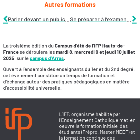
Autres formations
Parler devant un public, ça s’apprend au collège : activités ludiques et idées d’ateliers
Se préparer à l’examen complémentaire « Enseignement en langue vivante étrangère dans une Discipline Non Linguistique (DNL) »
La troisième édition du
Campus d’été de l’IFP Hauts-de-
France
se déroulera les
mardi 8, mercredi 9 et jeudi 10 juillet
2025
, sur le
campus d’Arras
.
Ouvert à l’ensemble des enseignants du 1er et du 2nd degré,
cet événement constitue un temps de formation et
d’échange autour des pratiques pédagogiques en matière
d’accessibilité universelle.
L’IFP, organisme habilité par
l’Enseignement Catholique met en
oeuvre la formation initiale des
étudiants (Prépro, Master MEEF) et
la formation continue des