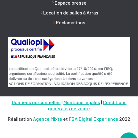
Espace presse
Location de salles à Arras
Réclamations
Données personnelles
|
Mentions légales
|
Conditions
générales de vente
Réalisation
Agence Mixte
et
FBA Digital Experience
2022